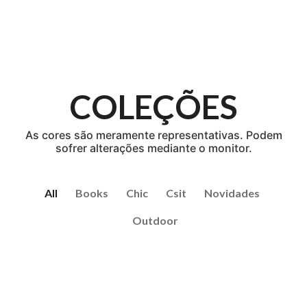
COLEÇÕES
As cores são meramente representativas. Podem
sofrer alterações mediante o monitor.
All
Books
Chic
Csit
Novidades
Outdoor