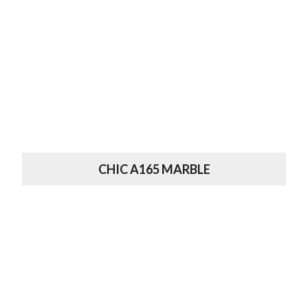
CHIC A165 MARBLE