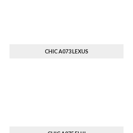
CHIC A073 LEXUS