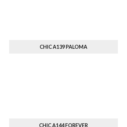
CHIC A139 PALOMA
CHIC A144 FOREVER