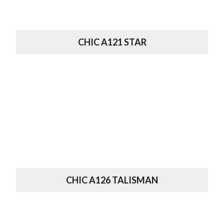
CHIC A121 STAR
CHIC A126 TALISMAN