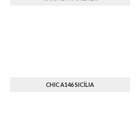
CHIC A146 SICÍLIA