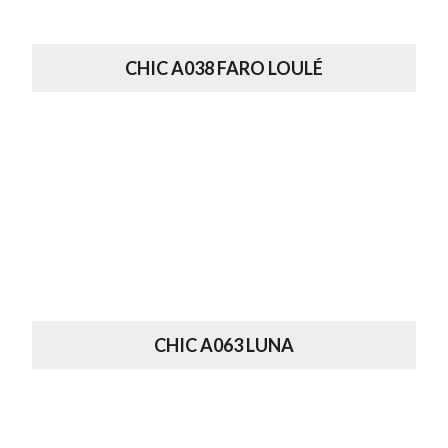
CHIC A038 FARO LOULÉ
CHIC A063 LUNA