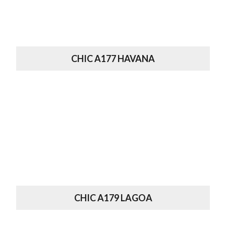
CHIC A177 HAVANA
CHIC A179 LAGOA