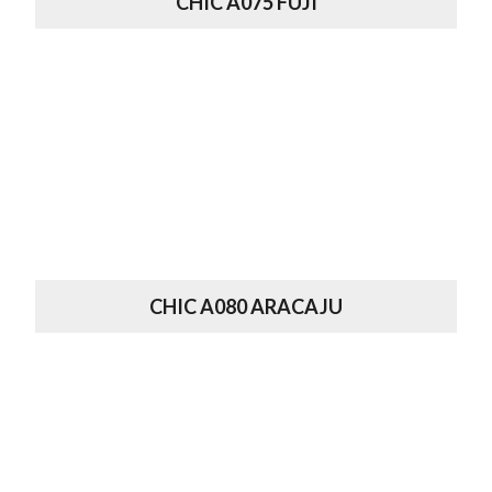
CHIC A075 FUJI
CHIC A080 ARACAJU