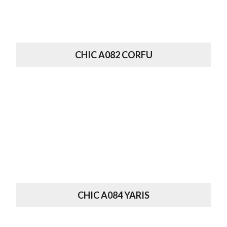
CHIC A082 CORFU
CHIC A084 YARIS