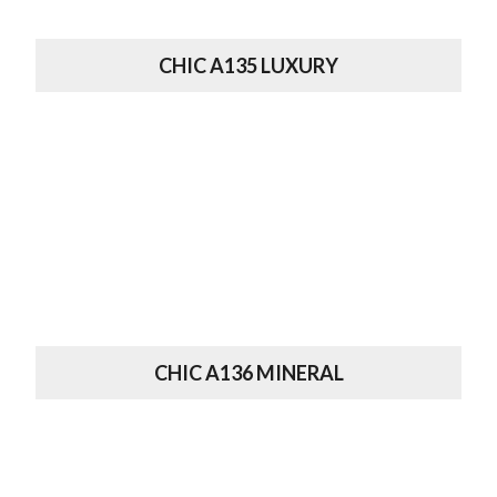
CHIC A135 LUXURY
CHIC A136 MINERAL