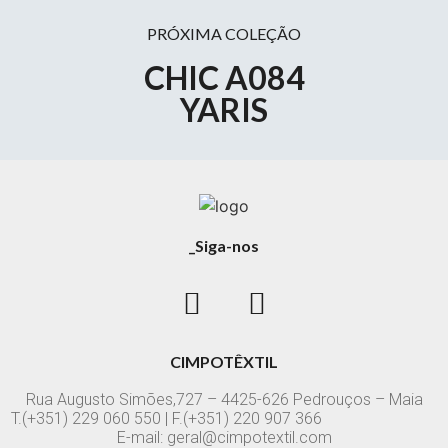
PRÓXIMA COLEÇÃO
CHIC A084
YARIS
_Siga-nos
CIMPOTÊXTIL
Rua Augusto Simões,727 – 4425-626 Pedrouços – Maia
T.(+351) 229 060 550 | F.(+351) 220 907 366
E-mail: geral@cimpotextil.com