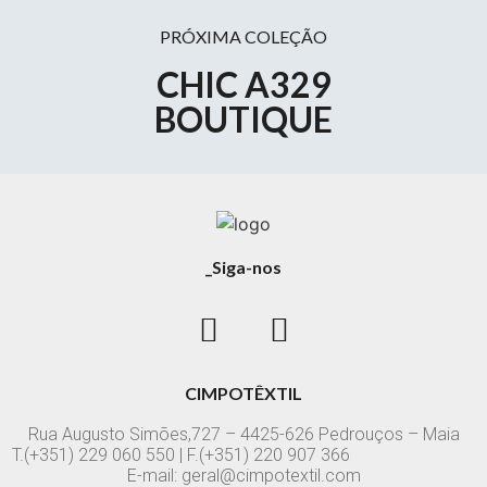
PRÓXIMA COLEÇÃO
CHIC A329
BOUTIQUE
_Siga-nos
CIMPOTÊXTIL
Rua Augusto Simões,727 – 4425-626 Pedrouços – Maia
T.(+351) 229 060 550 | F.(+351) 220 907 366
E-mail: geral@cimpotextil.com