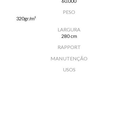
60.000
PESO
320
gr/m²
LARGURA
280 cm
RAPPORT
MANUTENÇÃO
USOS