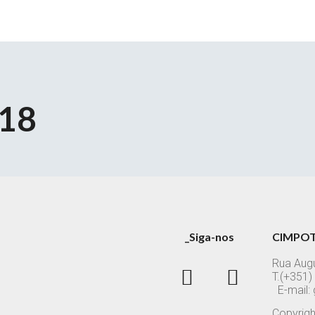
18
_Siga-nos
CIMPOT
Rua Aug
T.(+35
E-mail:
Copyrigh