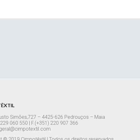
ÊXTIL
usto Simões,727 – 4425-626 Pedrouços – Maia
1) 229 060 550 | F.(+351) 220 907 366
 geral@cimpotextil.com
t © 2019 Cimpotêxtil | Todos os direitos reservados