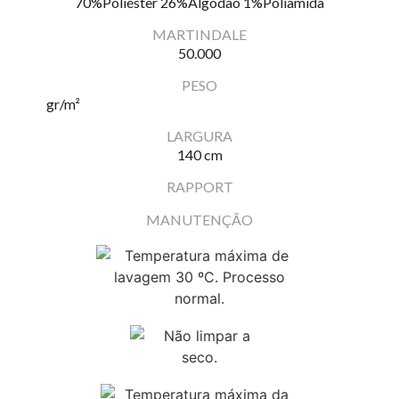
70%Poliéster 26%Algodão 1%Poliamida
MARTINDALE
50.000
PESO
gr/m²
LARGURA
140 cm
RAPPORT
MANUTENÇÃO