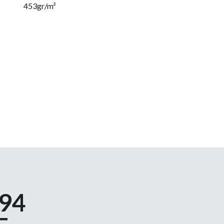
453
gr/m²
94